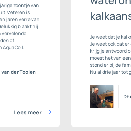
wateron
-jarige zoontje van
kalkaans
it Meteren is
en jaren verre van
Gelukkig blaakt hij
n vervelende
Je weet dat je kalk
nden of
Je weet ook dat e
n AquaCell.
krijg je antwoord 
moest het van een 
stond er bij de fam
van der Toolen
Nu al drie jaar tot
Dhr
Lees meer