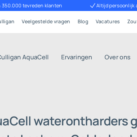
 350.000 tevreden klanten
Altijd persoonlijk
lligan
Veelgestelde vragen
Blog
Vacatures
Zou
Culligan AquaCell
Ervaringen
Over ons
uaCell waterontharders g