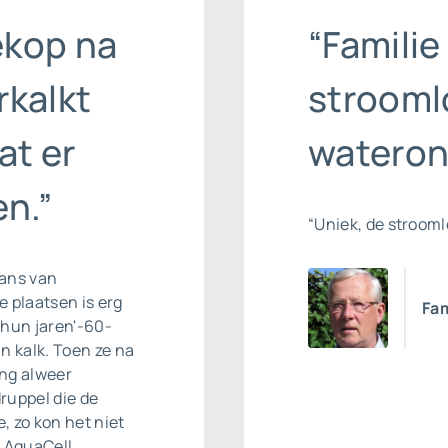
ekop na
“Familie
rkalkt
strooml
at er
wateron
n.”
“Uniek, de stroom
rans van
 plaatsen is erg
Fam
n hun jaren'-60-
n kalk. Toen ze na
ing alweer
ruppel die de
, zo kon het niet
 AquaCell.