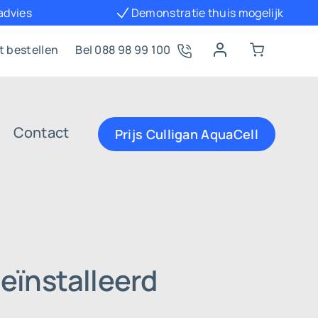
 advies
Demonstratie thuis mogelijk
t bestellen
Bel 088 98 99 100
Contact
Prijs Culligan AquaCell
eïnstalleerd