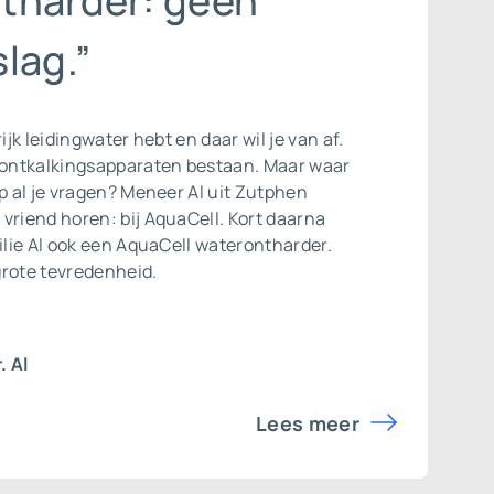
tharder: geen
lag.”
rijk leidingwater hebt en daar wil je van af.
r ontkalkingsapparaten bestaan. Maar waar
op al je vragen? Meneer Al uit Zutphen
vriend horen: bij AquaCell. Kort daarna
ilie Al ook een
AquaCell waterontharder
.
 grote tevredenheid.
. Al
Lees meer