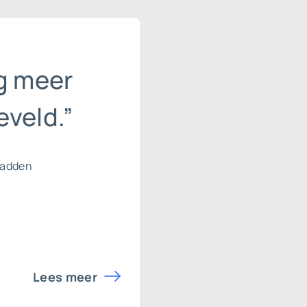
g meer
veld.”
hadden
Lees meer