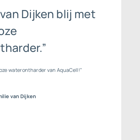
 van Dijken blij met
oze
tharder.”
loze waterontharder van AquaCell!”
ilie van Dijken