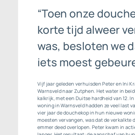
“Toen onze douch
korte tijd alweer ve
was, besloten we d
iets moest gebeure
Vijf jaar geleden verhuisden Peter en Ini K
Warnsveld naar Zutphen. Het water in beide
kalkrijk, met een Duitse hardheid van 12. I
woning in Warnsveld hadden ze veel last va
vier jaar de douchekop in hun nieuwe won
moesten vervangen, was dat de verkalkte d
emmer deed overlopen. Peter kwam in actie
langer. Het resultaat: de aanschaf van hun