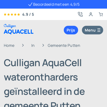
Beoordeeld met een 4,9/5
4.9 / 5
Prijs
Menu
Home
In
Gemeente Putten
Culligan AquaCell
waterontharders
geïnstalleerd in de
gemeente Putten,