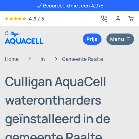
Beoordeeld met een 4,9/5
4.9 / 5
Prijs
Menu
Home
In
Gemeente Raalte
Culligan AquaCell
waterontharders
geïnstalleerd in de
gemeente Raalte,