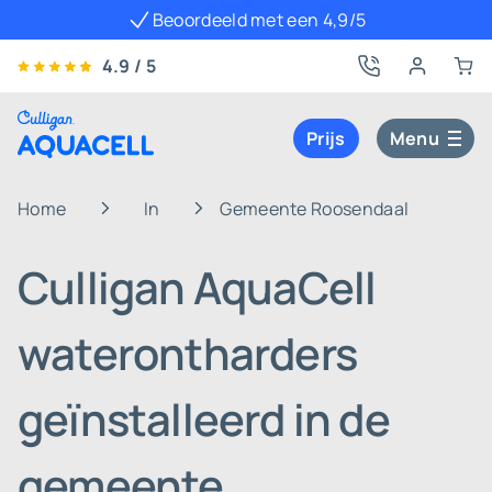
Beoordeeld met een 4,9/5
4.9 / 5
Prijs
Menu
Home
In
Gemeente Roosendaal
Culligan AquaCell
waterontharders
geïnstalleerd in de
gemeente