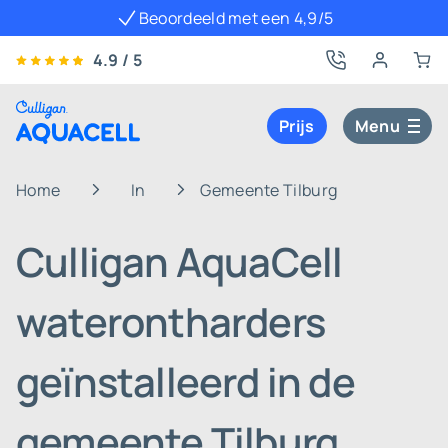
Beoordeeld met een 4,9/5
4.9 / 5
Prijs
Menu
Home
In
Gemeente Tilburg
Culligan AquaCell
waterontharders
geïnstalleerd in de
gemeente Tilburg,