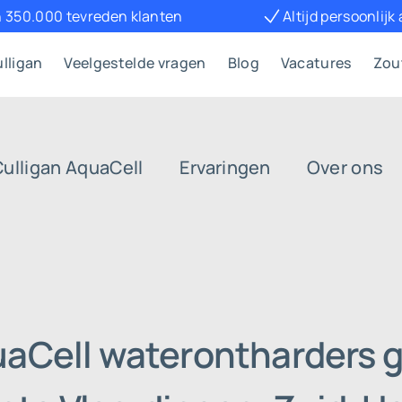
 350.000 tevreden klanten
Altijd persoonlijk
lligan
Veelgestelde vragen
Blog
Vacatures
Zou
Culligan AquaCell
Ervaringen
Over ons
uaCell waterontharders g