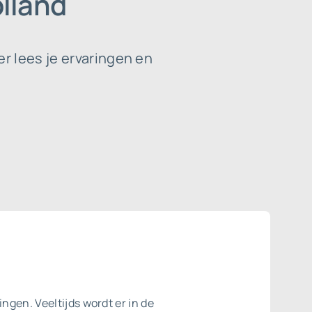
lland
r lees je ervaringen en
ngen. Veeltijds wordt er in de