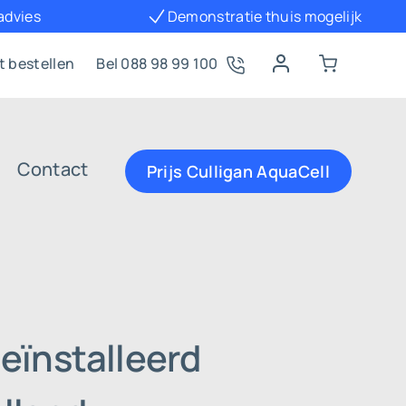
 advies
Demonstratie thuis mogelijk
t bestellen
Bel 088 98 99 100
Contact
Prijs Culligan AquaCell
eïnstalleerd