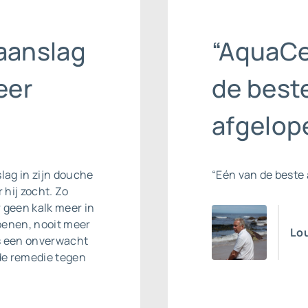
aanslag
“AquaCe
eer
de beste
afgelope
slag
in zijn douche
“Eén van de beste 
 hij zocht. Zo
r geen kalk meer in
oenen, nooit meer
Lou
ls een onverwacht
de remedie tegen