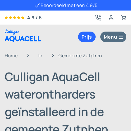
Beoordeeld met een 4,9/5
4.9 / 5
Prijs
Menu
Home
In
Gemeente Zutphen
Culligan AquaCell
waterontharders
geïnstalleerd in de
gemeente Zutphen,