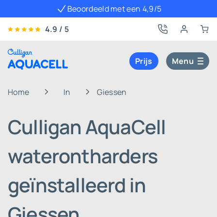
Beoordeeld met een 4,9/5
4.9 / 5
Prijs
Menu
Home
In
Giessen
Culligan AquaCell
waterontharders
geïnstalleerd in
Giessen