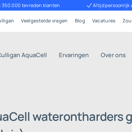
 350.000 tevreden klanten
Altijd persoonlijk
lligan
Veelgestelde vragen
Blog
Vacatures
Zou
Culligan AquaCell
Ervaringen
Over ons
uaCell waterontharders g