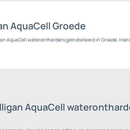
igan AquaCell Groede
ligan AquaCell waterontharders geïnstalleerd in Groede. Hi
lligan AquaCell wateronthar