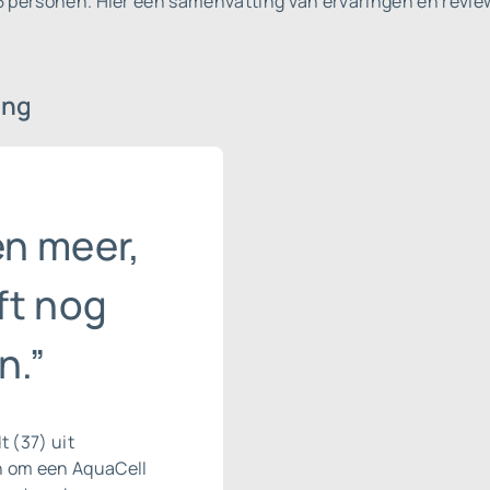
55 personen.
Hier een samenvatting van ervaringen en revie
ing
n meer,
ft nog
n.”
 (37) uit
en om een AquaCell