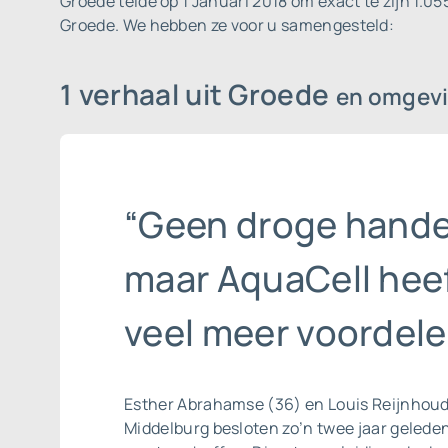
Groede telde op 1 Januari 2018 om exact te zijn 1.0
Groede. We hebben ze voor u samengesteld:
1 verhaal uit Groede
en omgev
“Geen droge hande
maar AquaCell hee
veel meer voordele
Esther Abrahamse (36) en Louis Reijnhoudt
Middelburg besloten zo’n twee jaar geled