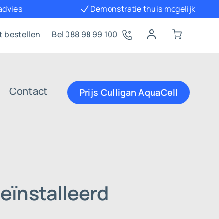
 advies
Demonstratie thuis mogelijk
t bestellen
Bel 088 98 99 100
Contact
Prijs Culligan AquaCell
eïnstalleerd