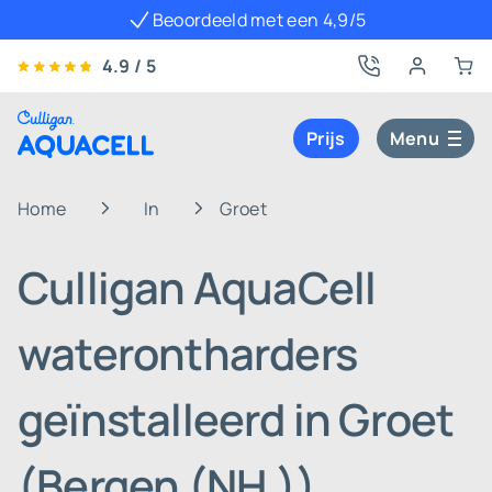
Beoordeeld met een 4,9/5
4.9 / 5
Prijs
Menu
Home
In
Groet
Culligan AquaCell
waterontharders
geïnstalleerd in Groet
(Bergen (NH.))