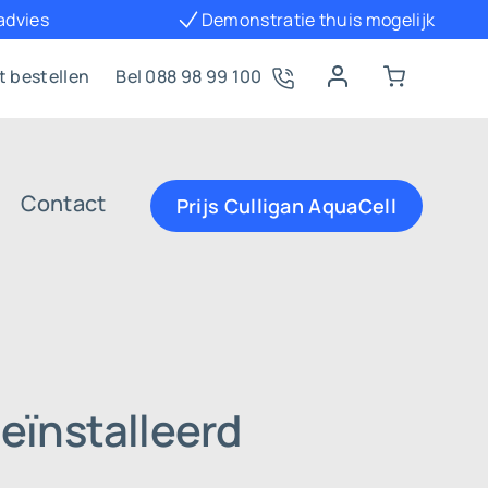
 advies
Demonstratie thuis mogelijk
t bestellen
Bel 088 98 99 100
Contact
Prijs Culligan AquaCell
eïnstalleerd