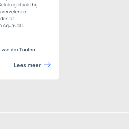
Gelukkig blaakt hij
n vervelende
nden of
n AquaCell.
van der Toolen
Lees meer