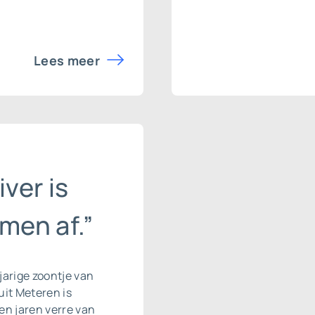
Lees meer
iver is
men af.”
-jarige zoontje van
it Meteren is
en jaren verre van