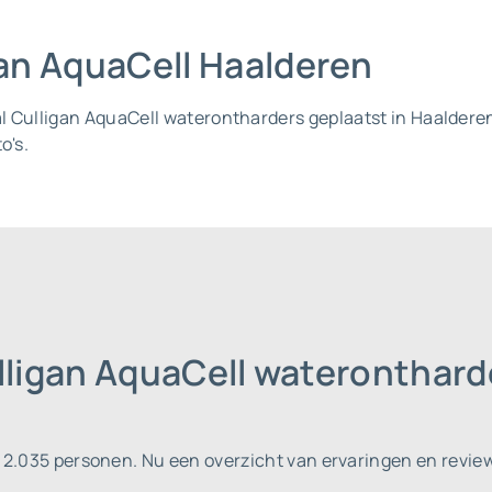
igan AquaCell Haalderen
al Culligan AquaCell waterontharders geplaatst in Haalder
o's.
lligan AquaCell wateronthard
n 2.035 personen.
Nu een overzicht van ervaringen en revie