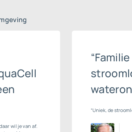
omgeving
“Familie
quaCell
strooml
een
wateron
“Uniek, de stroom
daar wil je van af.