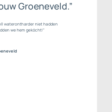
rouw Groeneveld.”
ell waterontharder niet hadden
dden we hem gekócht!"
oeneveld