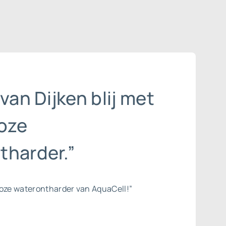
 van Dijken blij met
oze
tharder.”
loze waterontharder van AquaCell!”