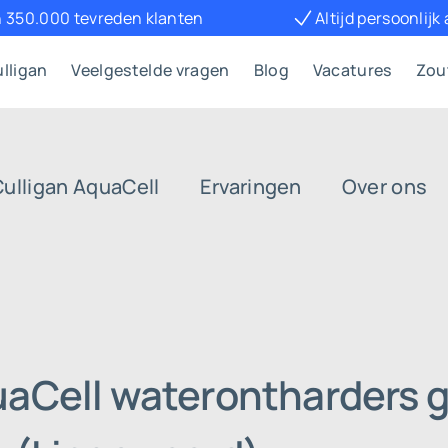
 350.000 tevreden klanten
Altijd persoonlijk
lligan
Veelgestelde vragen
Blog
Vacatures
Zou
Culligan AquaCell
Ervaringen
Over ons
uaCell waterontharders g