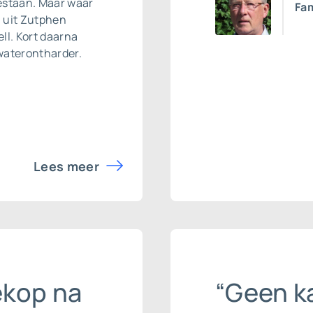
estaan. Maar waar
Fam
l uit Zutphen
ll. Kort daarna
waterontharder
.
Lees meer
ekop na
“Geen k