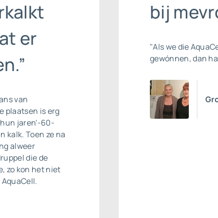
rkalkt
bij mev
at er
"Als we die AquaC
n.”
gewónnen, dan ha
rans van
Gr
 plaatsen is erg
n hun jaren'-60-
n kalk. Toen ze na
ing alweer
ruppel die de
, zo kon het niet
 AquaCell.