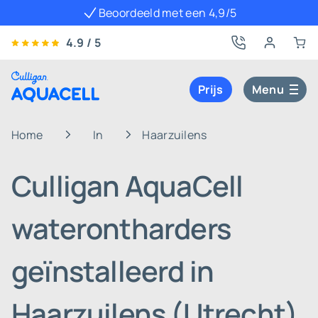
Beoordeeld met een 4,9/5
4.9 / 5
Prijs
Menu
Home
In
Haarzuilens
Culligan AquaCell
waterontharders
geïnstalleerd in
Haarzuilens (Utrecht)