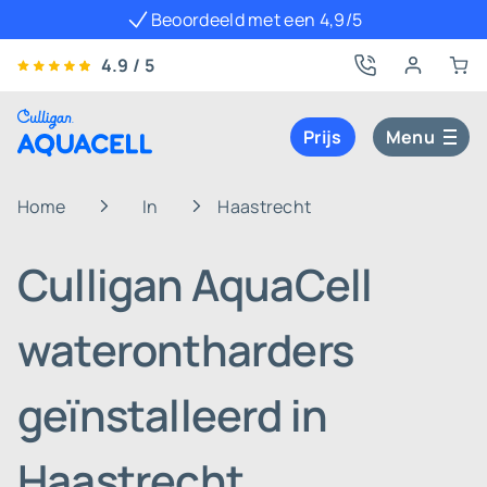
Beoordeeld met een 4,9/5
4.9 / 5
Prijs
Menu
Home
In
Haastrecht
Culligan AquaCell
waterontharders
geïnstalleerd in
Haastrecht