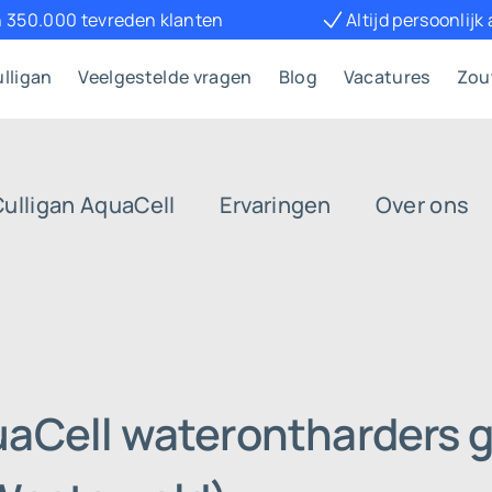
 350.000 tevreden klanten
Altijd persoonlijk
lligan
Veelgestelde vragen
Blog
Vacatures
Zou
Culligan AquaCell
Ervaringen
Over ons
uaCell waterontharders g