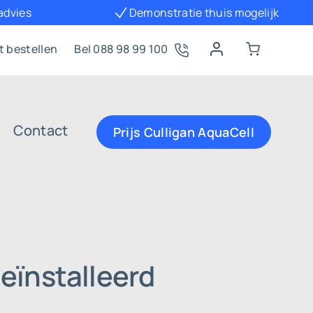
 advies
Demonstratie thuis mogelijk
t bestellen
Bel 088 98 99 100
Contact
Prijs Culligan AquaCell
eïnstalleerd