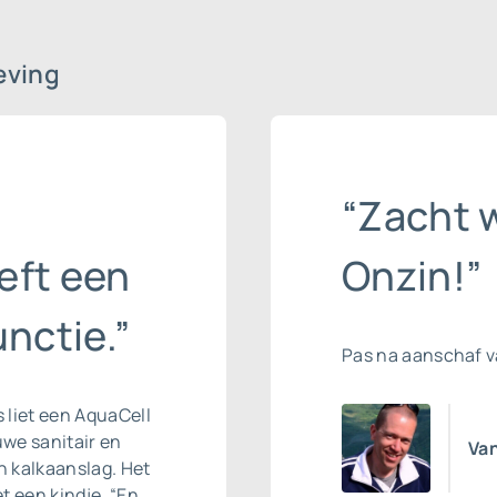
eving
“Zacht w
eft een
Onzin!”
nctie.”
Pas na aanschaf 
s liet een AquaCell
we sanitair en
Van
 kalkaanslag. Het
t een kindje. “En