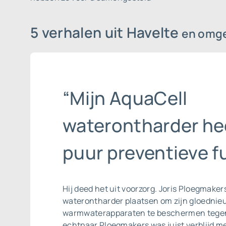
5 verhalen uit Havelte
en omg
“Mijn AquaCell
waterontharder he
puur preventieve fu
Hij deed het uit voorzorg. Joris Ploegmaker
waterontharder plaatsen om zijn gloednieu
warmwaterapparaten te beschermen tegen
echtpaar Ploegmakers was juist verblijd me