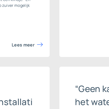
o zuiver mogelijk
Lees meer
“Geen k
stallati
het wat