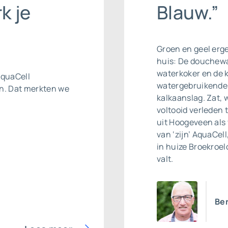
k je
Blauw.”
Groen en geel erge
huis: De douchewa
waterkoker en de k
AquaCell
watergebruikende a
en. Dat merkten we
kalkaanslag. Zat, w
voltooid verleden 
uit Hoogeveen als
van ‘zijn’ AquaCell
in huize Broekroel
valt.
Ber