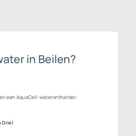
ater in Beilen?
van een AquaCell-waterontharder:
 Driel