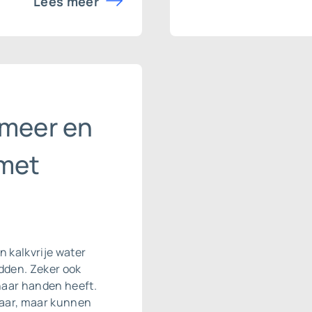
Lees meer
 meer en
 met
n kalkvrije water
dden. Zeker ook
haar handen heeft.
jaar, maar kunnen