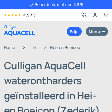
Beoordeeld met een 4,9/5
4.9 / 5
Prijs
Menu
Home
In
Hei- en Boeicop
Culligan AquaCell
waterontharders
geïnstalleerd in Hei-
en Boeicop (Zederik)