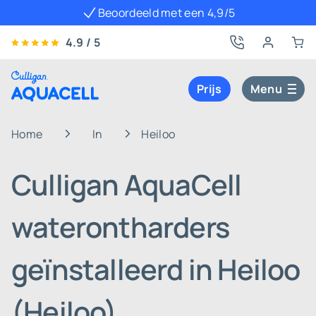
Beoordeeld met een 4,9/5
4.9 / 5
Prijs
Menu
Home
In
Heiloo
Culligan AquaCell
waterontharders
geïnstalleerd in Heiloo
(Heiloo)