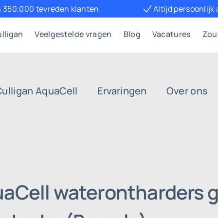
 350.000 tevreden klanten
Altijd persoonlijk
lligan
Veelgestelde vragen
Blog
Vacatures
Zou
Culligan AquaCell
Ervaringen
Over ons
uaCell waterontharders g