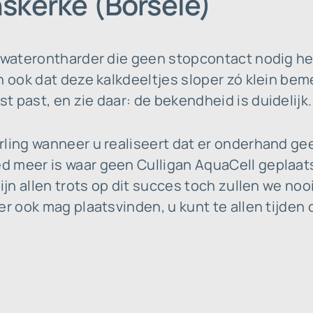
skerke (Borsele)
e waterontharder die geen stopcontact nodig he
n ook dat deze kalkdeeltjes sloper zó klein bem
 past, en zie daar: de bekendheid is duidelijk.
rling wanneer u realiseert dat er onderhand ge
 meer is waar geen Culligan AquaCell geplaat
zijn allen trots op dit succes toch zullen we no
er ook mag plaatsvinden, u kunt te allen tijden