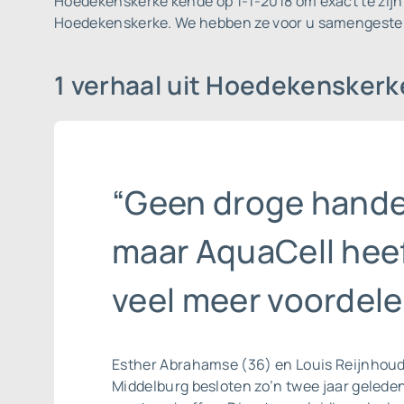
Hoedekenskerke kende op 1-1-2018 om exact te zijn
Hoedekenskerke. We hebben ze voor u samengeste
1 verhaal uit Hoedekensker
“Geen droge hande
maar AquaCell hee
veel meer voordele
Esther Abrahamse (36) en Louis Reijnhoudt
Middelburg besloten zo’n twee jaar geled