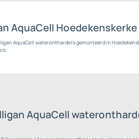
igan AquaCell Hoedekenskerke
Culligan AquaCell waterontharders gemonteerd in Hoedekens
o's.
ulligan AquaCell waterontha