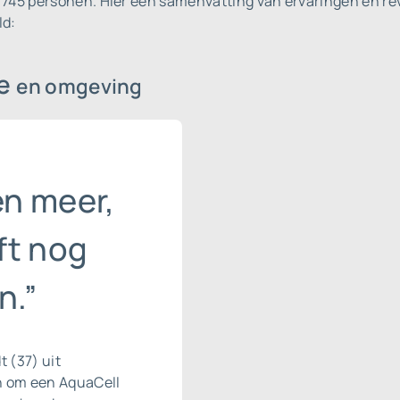
 745 personen.
Hier een samenvatting van ervaringen en re
ld:
ke
en omgeving
n meer,
ft nog
n.”
 (37) uit
en om een AquaCell