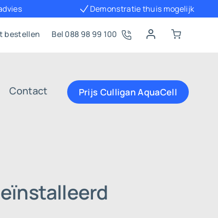
 advies
Demonstratie thuis mogelijk
t bestellen
Bel 088 98 99 100
Contact
Prijs Culligan AquaCell
eïnstalleerd