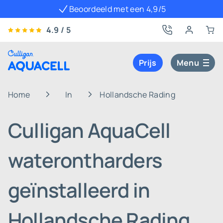
Beoordeeld met een 4,9/5
4.9 / 5
Prijs
Menu
Home
In
Hollandsche Rading
Culligan AquaCell
waterontharders
geïnstalleerd in
Hollandsche Rading