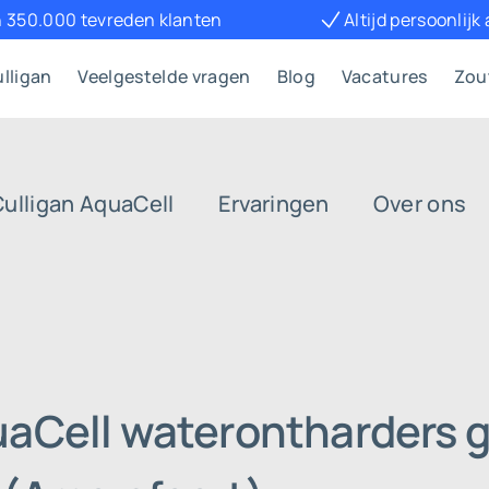
 350.000 tevreden klanten
Altijd persoonlijk
lligan
Veelgestelde vragen
Blog
Vacatures
Zou
Culligan AquaCell
Ervaringen
Over ons
uaCell waterontharders g