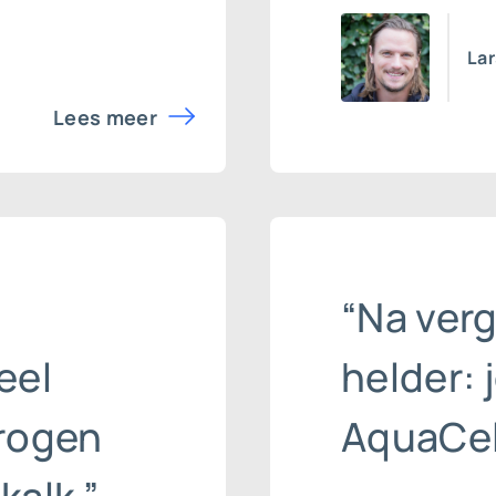
La
Lees meer
“Na verg
eel
helder: 
drogen
AquaCell