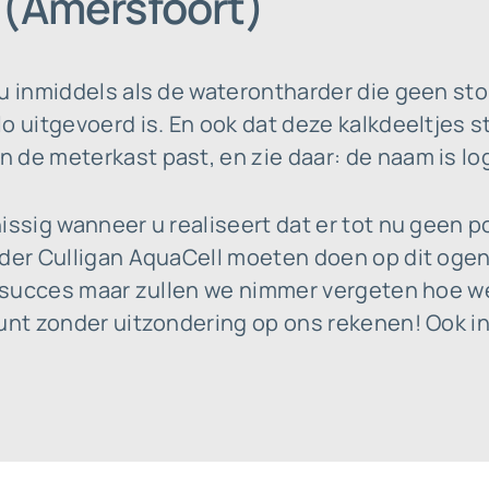
 (Amersfoort)
 u inmiddels als de waterontharder die geen st
o uitgevoerd is. En ook dat deze kalkdeeltjes 
 de meterkast past, en zie daar: de naam is lo
issig wanneer u realiseert dat er tot nu geen 
der Culligan AquaCell moeten doen op dit ogenb
t succes maar zullen we nimmer vergeten hoe we
kunt zonder uitzondering op ons rekenen! Ook i