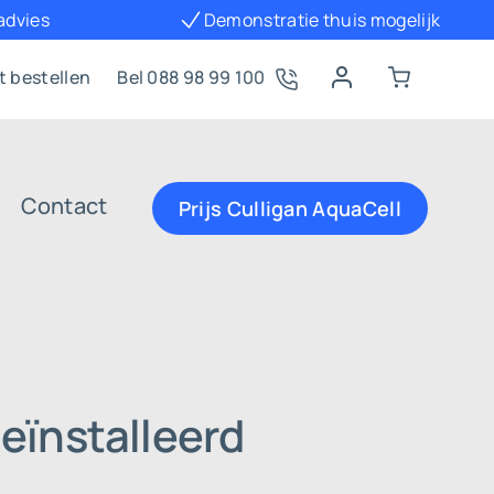
 advies
Demonstratie thuis mogelijk
t bestellen
Bel 088 98 99 100
Contact
Prijs Culligan AquaCell
eïnstalleerd