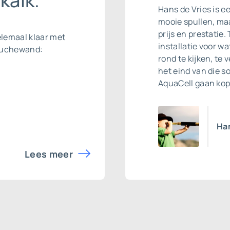
kalk.”
Hans de Vries is e
mooie spullen, maa
prijs en prestatie.
elemaal klaar met
installatie voor w
ouchewand:
rond te kijken, te
het eind van die 
AquaCell gaan kop
Han
Lees meer