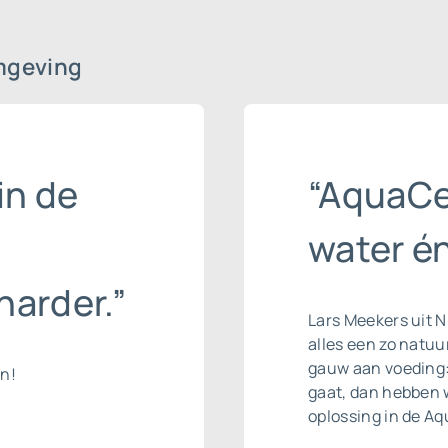
mgeving
in de
“AquaCel
water én
harder.”
Lars Meekers uit N
alles een zo natuur
gauw aan voeding: 
en!
gaat, dan hebben w
oplossing in de A