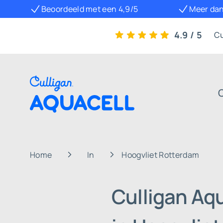
Beoordeeld met een 4,9/5
Meer dan
4.9 / 5
Cu
Home
In
Hoogvliet Rotterdam
Culligan Aq