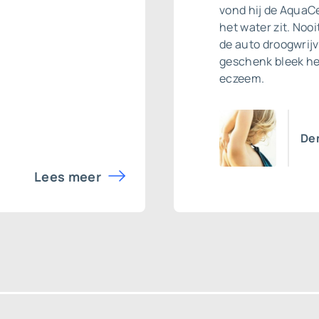
vond hij de AquaCel
het water zit. No
de auto droogwrij
geschenk bleek he
eczeem.
Den
Lees meer