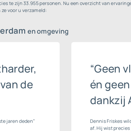
ies te zijn 33.955 personen.
Nu een overzicht van ervaring
 ze voor u verzameld:
tterdam
en omgeving
harder,
“Geen v
 van de
én geen
dankzij 
ste jaren deden”
Dennis Friskes wil
af. Hij wist precie