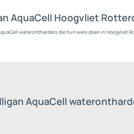
igan AquaCell Hoogvliet Rotte
n AquaCell waterontharders die hun werk doen in Hoogvliet 
lligan AquaCell wateronthard