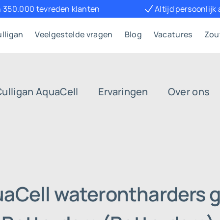
 350.000 tevreden klanten
Altijd persoonlijk
lligan
Veelgestelde vragen
Blog
Vacatures
Zou
Culligan AquaCell
Ervaringen
Over ons
uaCell waterontharders g