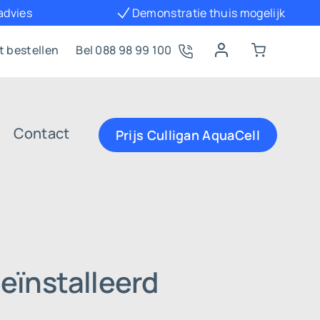
 advies
Demonstratie thuis mogelijk
t bestellen
Bel 088 98 99 100
Contact
Prijs Culligan AquaCell
eïnstalleerd