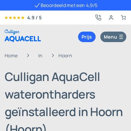
Beoordeeld met een 4,9/5
4.9 / 5
Prijs
Menu
Home
In
Hoorn
Culligan AquaCell
waterontharders
geïnstalleerd in Hoorn
(Hoorn)