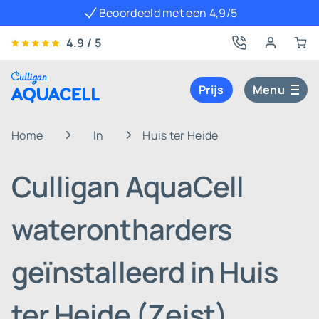
Beoordeeld met een 4,9/5
4.9 / 5
Prijs
Menu
Home
In
Huis ter Heide
Culligan AquaCell
waterontharders
geïnstalleerd in Huis
ter Heide (Zeist)