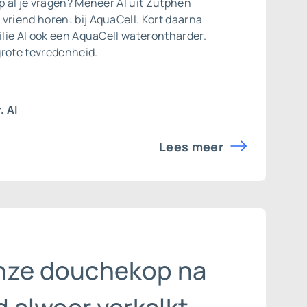
op al je vragen? Meneer Al uit Zutphen
vriend horen: bij AquaCell. Kort daarna
ilie Al ook een
AquaCell waterontharder
.
 grote tevredenheid.
. Al
Lees meer
nze douchekop na