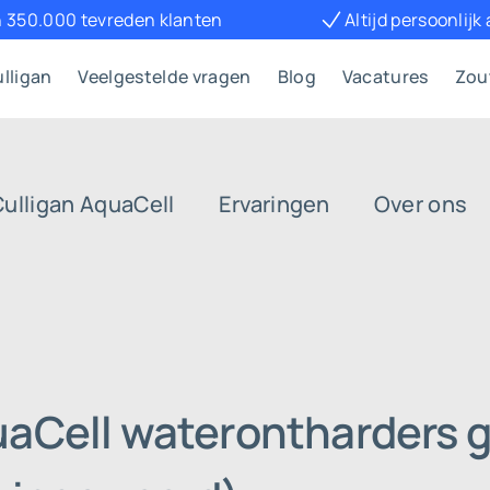
 350.000 tevreden klanten
Altijd persoonlijk
lligan
Veelgestelde vragen
Blog
Vacatures
Zou
Culligan AquaCell
Ervaringen
Over ons
uaCell waterontharders g