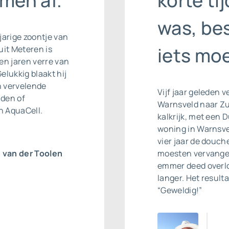
men af.”
korte ti
was, bes
-jarige zoontje van
iets mo
it Meteren is
en jaren verre van
Gelukkig blaakt hij
n vervelende
Vijf jaar geleden 
nden of
Warnsveld naar Zut
n AquaCell.
kalkrijk, met een 
woning in Warnsvel
vier jaar de douc
van der Toolen
moesten vervangen
emmer deed overlop
langer. Het result
“Geweldig!”