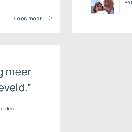
Pet
Lees meer
g meer
veld.”
hadden