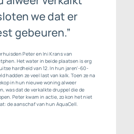
jd alweer verkalkt
loten we dat er
est gebeuren.”
verhuisden Peter en Ini Krans van
phen. Het water in beide plaatsen is erg
Duitse hardheid van 12. In hun jaren'-60-
d hadden ze veel last van kalk. Toen ze na
hekop in hun nieuwe woning alweer
, was dat de verkalkte druppel die de
en. Peter kwam in actie, zo kon het niet
aat: de aanschaf van hun AquaCell.