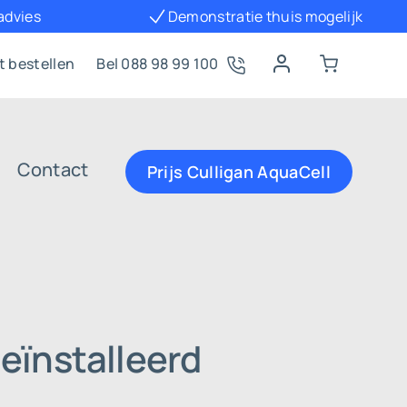
 advies
Demonstratie thuis mogelijk
t bestellen
Bel 088 98 99 100
Contact
Prijs Culligan AquaCell
eïnstalleerd