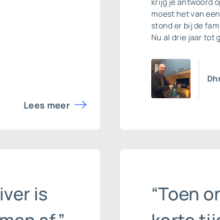
krijg je antwoord 
moest het van een 
stond er bij de fam
Nu al drie jaar tot
Dhr
Lees meer
iver is
“Toen o