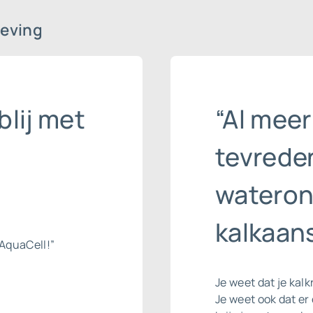
eving
blij met
“Al meer
tevrede
wateron
kalkaans
AquaCell!”
Je weet dat je kalk
Je weet ook dat e