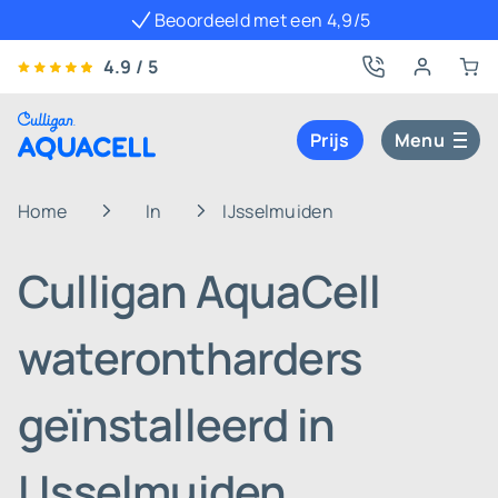
Beoordeeld met een 4,9/5
4.9 / 5
Prijs
Menu
Home
In
IJsselmuiden
Culligan AquaCell
waterontharders
geïnstalleerd in
IJsselmuiden