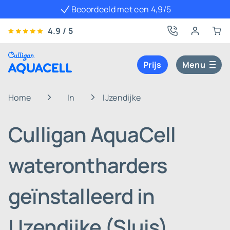
Beoordeeld met een 4,9/5
4.9 / 5
Prijs
Menu
Home
In
IJzendijke
Culligan AquaCell
waterontharders
geïnstalleerd in
IJzendijke (Sluis)