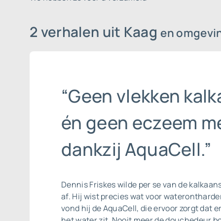
2 verhalen uit Kaag
en omgevi
“Geen vlekken kalk
én geen eczeem m
dankzij AquaCell.”
Dennis Friskes wilde per se van de
kalkaan
af. Hij wist precies wat voor waterontharder
vond hij de AquaCell, die ervoor zorgt dat e
het water zit. Nooit meer de douchedeur b