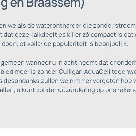
ag en Braassem)
en we als de waterontharder die zonder stroom
t dat deze kalkdeeltjes killer zó compact is dat 
doen, et voilà: de populariteit is begrijpelijk.
engemeen wanneer u in acht neemt dat er onde
ied meer is zonder Culligan AquaCell tegenwoo
ces desondanks zullen we nimmer vergeten hoe 
llen, u kunt zonder uitzondering op ons rekene