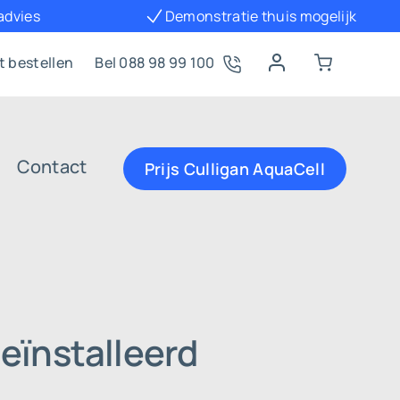
 advies
Demonstratie thuis mogelijk
t bestellen
Bel 088 98 99 100
Contact
Prijs Culligan AquaCell
eïnstalleerd