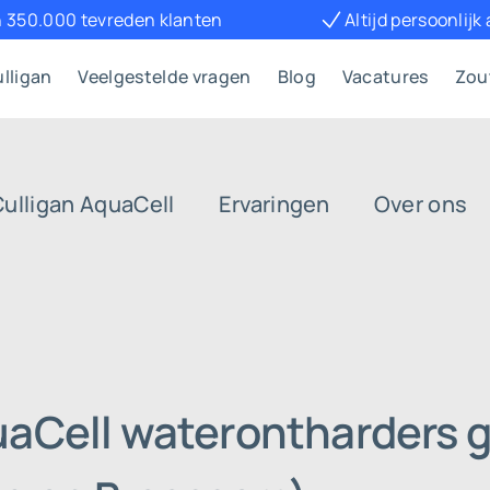
 350.000 tevreden klanten
Altijd persoonlijk
lligan
Veelgestelde vragen
Blog
Vacatures
Zou
Culligan AquaCell
Ervaringen
Over ons
uaCell waterontharders g