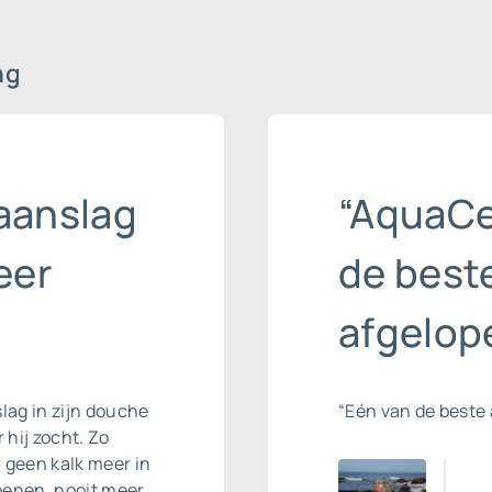
ng
aanslag
“AquaCe
eer
de beste
afgelope
slag
in zijn douche
“Eén van de beste 
 hij zocht. Zo
r geen kalk meer in
oenen, nooit meer