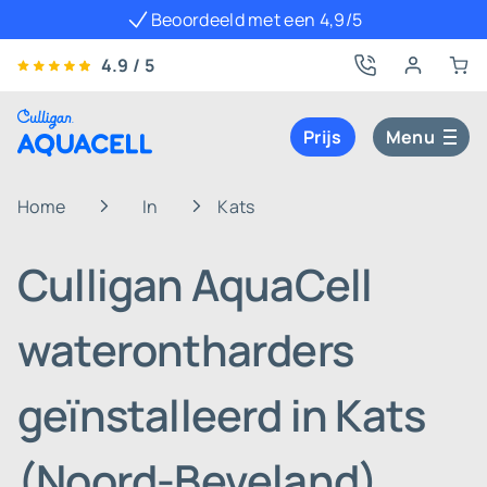
Beoordeeld met een 4,9/5
4.9 / 5
Prijs
Menu
Home
In
Kats
Culligan AquaCell
waterontharders
geïnstalleerd in Kats
(Noord-Beveland)