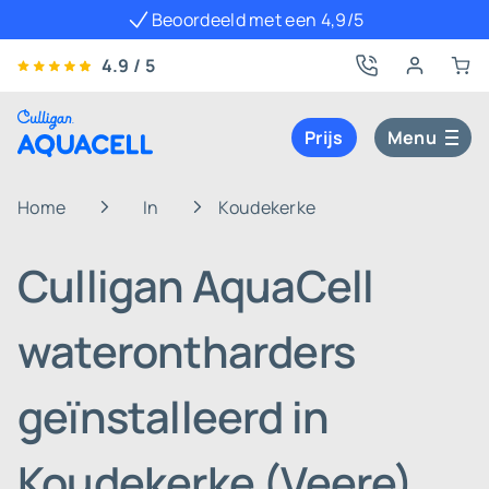
Beoordeeld met een 4,9/5
4.9 / 5
Prijs
Menu
Home
In
Koudekerke
Culligan AquaCell
waterontharders
geïnstalleerd in
Koudekerke (Veere)