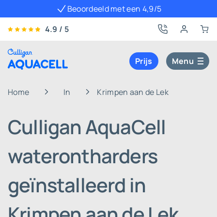
Beoordeeld met een 4,9/5
4.9 / 5
Prijs
Menu
Home
In
Krimpen aan de Lek
Culligan AquaCell
waterontharders
geïnstalleerd in
Krimpen aan de Lek