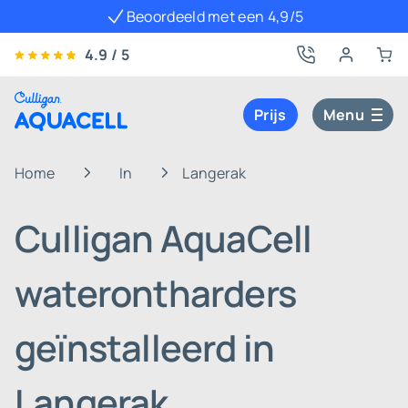
Beoordeeld met een 4,9/5
4.9 / 5
Prijs
Menu
Home
In
Langerak
Culligan AquaCell
waterontharders
geïnstalleerd in
Langerak