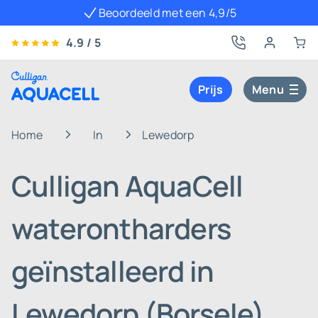
Beoordeeld met een 4,9/5
4.9 / 5
Prijs
Menu
Home
In
Lewedorp
Culligan AquaCell
waterontharders
geïnstalleerd in
Lewedorp (Borsele)