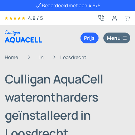
Beoordeeld met een 4,9/5
4.9 / 5
Prijs
Menu
Home
In
Loosdrecht
Culligan AquaCell
waterontharders
geïnstalleerd in
Loosdrecht