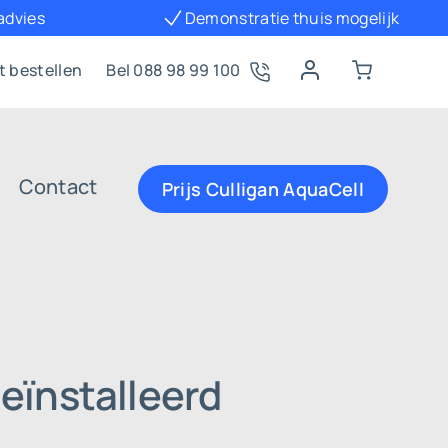
 advies
Demonstratie thuis mogelijk
t bestellen
Bel 088 98 99 100
Contact
Prijs Culligan AquaCell
eïnstalleerd