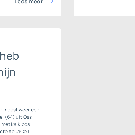
Lees meer
 heb
ijn
 er moest weer een
l (64) uit Oss
s met kalkloos
acte AquaCell