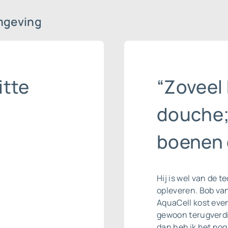
mgeving
itte
“Zoveel 
douche;
boenen 
Hij is wel van de 
opleveren. Bob va
AquaCell kost even
gewoon terugverdi
dan heb ik het nog 