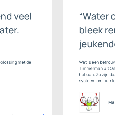
end veel
“Water 
ater.
bleek r
jeukend
oplossing met de
Wat is een betro
Timmerman uit Os
hebben. Ze zijn d
systeem om hun le
Mar