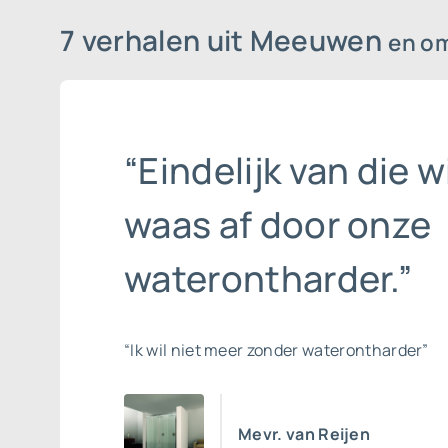
7 verhalen uit Meeuwen
en o
“Eindelijk van die w
waas af door onze
waterontharder.”
“Ik wil niet meer zonder waterontharder”
Mevr. van Reijen