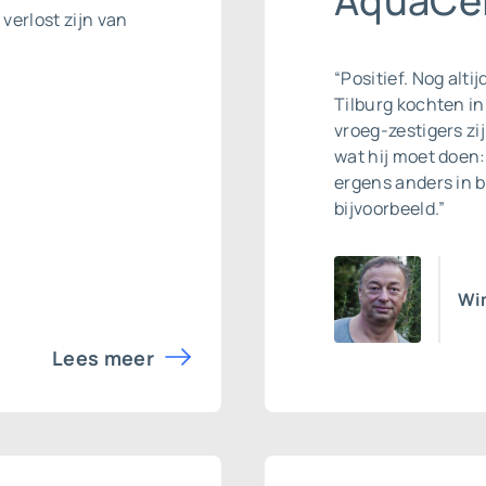
AquaCel
 verlost zijn van
“Positief. Nog alti
Tilburg kochten i
vroeg-zestigers zij
wat hij moet doen: 
ergens anders in b
bijvoorbeeld.”
Wim
Lees meer