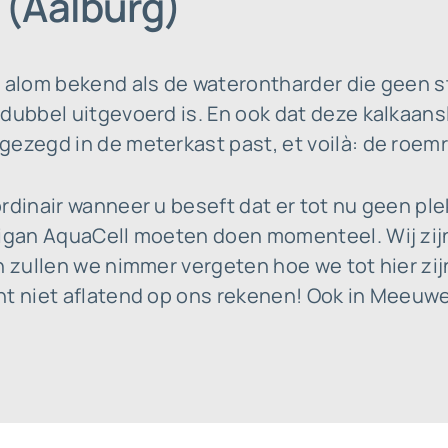
(Aalburg)
t alom bekend als de waterontharder die geen 
dubbel uitgevoerd is. En ook dat deze kalkaans
ezegd in de meterkast past, et voilà: de roemru
rdinair wanneer u beseft dat er tot nu geen ple
ligan AquaCell moeten doen momenteel. Wij zijn
h zullen we nimmer vergeten hoe we tot hier zi
nt niet aflatend op ons rekenen! Ook in Meeuw