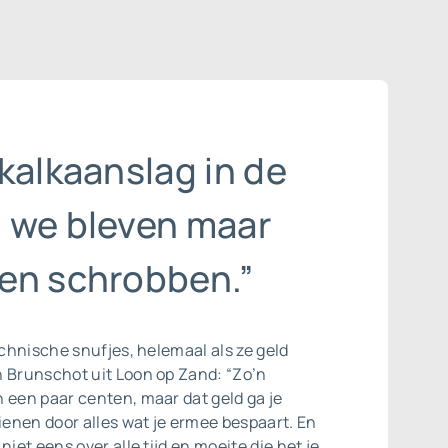
kalkaanslag in de
 we bleven maar
en schrobben.”
technische snufjes, helemaal als ze geld
n Brunschot uit Loon op Zand: “Zo’n
 een paar centen, maar dat geld ga je
enen door alles wat je ermee bespaart. En
niet eens over alle tijd en moeite die het je