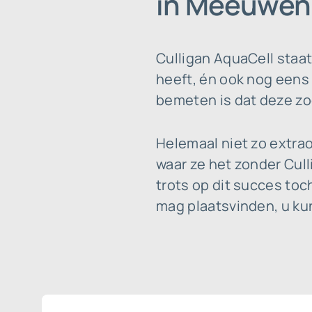
in Meeuwen 
Culligan AquaCell staa
heeft, én ook nog eens 
bemeten is dat deze zog
Helemaal niet zo extrao
waar ze het zonder Cul
trots op dit succes toc
mag plaatsvinden, u ku