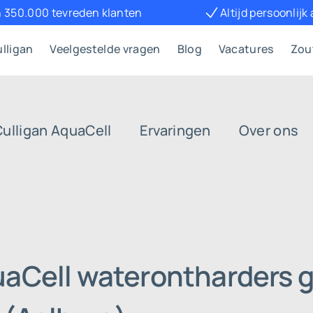
 350.000 tevreden klanten
Altijd persoonlijk
lligan
Veelgestelde vragen
Blog
Vacatures
Zou
Culligan AquaCell
Ervaringen
Over ons
uaCell waterontharders g