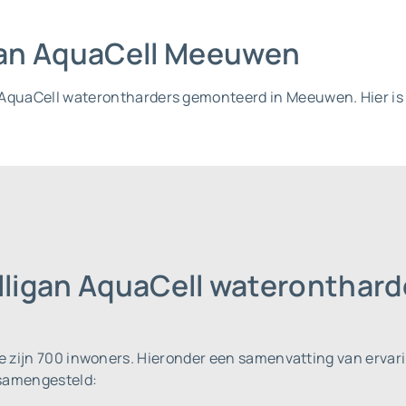
igan AquaCell Meeuwen
an AquaCell waterontharders gemonteerd in Meeuwen. Hier is e
ulligan AquaCell waterontha
e zijn 700 inwoners.
Hieronder een samenvatting van ervari
samengesteld: