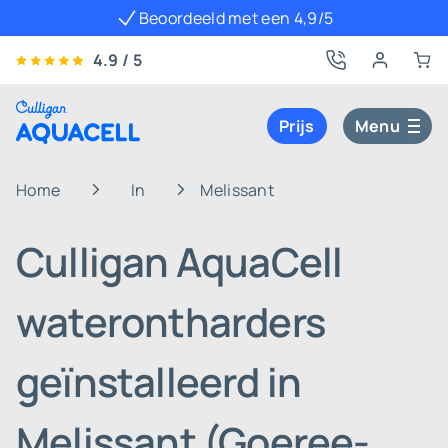
Beoordeeld met een 4,9/5
4.9 / 5
Prijs
Menu
Home
In
Melissant
Culligan AquaCell
waterontharders
geïnstalleerd in
Melissant (Goeree-