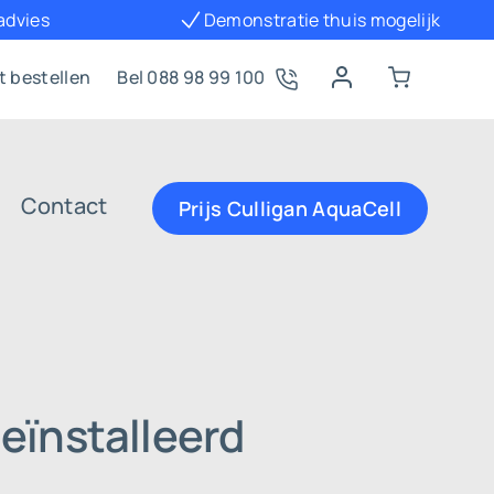
 advies
Demonstratie thuis mogelijk
t bestellen
Bel 088 98 99 100
Contact
Prijs Culligan AquaCell
eïnstalleerd