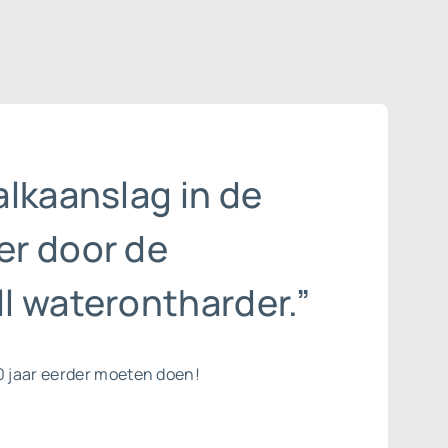
lkaanslag in de
r door de
l waterontharder.”
0 jaar eerder moeten doen!