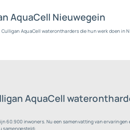
igan AquaCell Nieuwegein
l Culligan AquaCell waterontharders die hun werk doen in N
ulligan AquaCell wateronthar
zijn 60.900 inwoners.
Nu een samenvatting van ervaringen e
 u samengesteld: