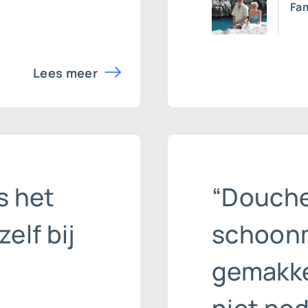
Fa
Lees meer
s het
“Douch
elf bij
schoonm
gemakkel