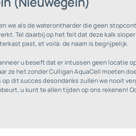
in (Nieuwegein)
en we als de waterontharder die geen stopcont
t. Tel daarbij op het feit dat deze kalk sloper 
kast past, et voilà: de naam is begrijpelijk.
wanneer u beseft dat er intussen geen locatie 
ar ze het zonder Culligan AquaCell moeten doe
s op dit succes desondanks zullen we nooit ver
eurt, u kunt te allen tijden op ons rekenen! O