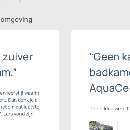
 omgeving
 zuiver
“Geen ka
am.”
badkame
AquaCel
n leefstijl waarin
eft. Dan denk je al
het om dat laatste
Dit hadden we al 1
. Lars vond zijn