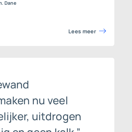
m. Dane
Lees meer
ewand
aken nu veel
ijker, uitdrogen