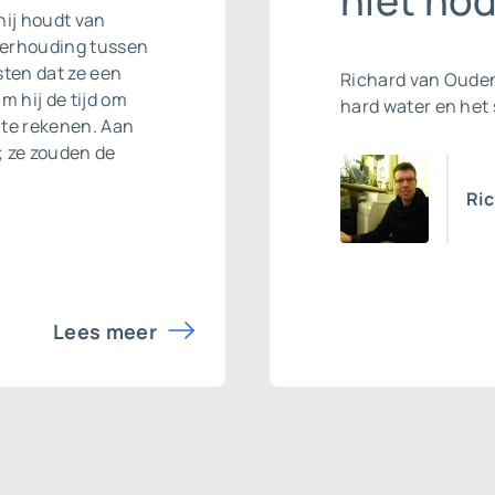
niet nod
hij houdt van
 verhouding tussen
isten dat ze een
Richard van Ouden
m hij de tijd om
hard water en he
r te rekenen. Aan
; ze zouden de
Ric
Lees meer