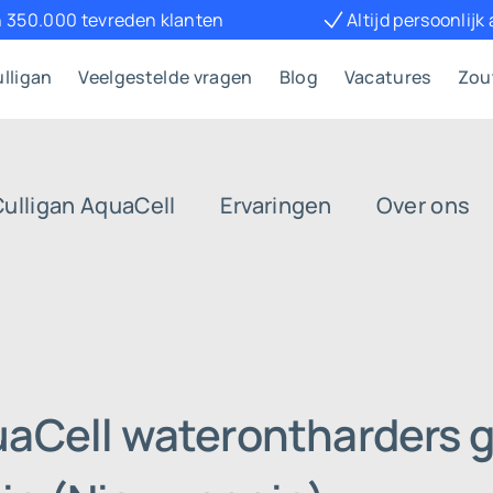
 350.000 tevreden klanten
Altijd persoonlijk
lligan
Veelgestelde vragen
Blog
Vacatures
Zou
Culligan AquaCell
Ervaringen
Over ons
uaCell waterontharders g