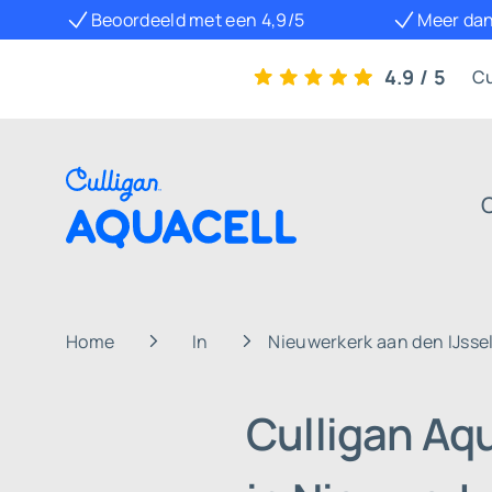
Beoordeeld met een 4,9/5
Meer dan
4.9 / 5
Cu
Home
In
Nieuwerkerk aan den IJsse
Culligan Aq