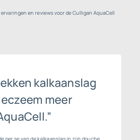
ervaringen en reviews voor de Culligan AquaCell
lekken kalkaanslag
 eczeem meer
AquaCell.”
de per se van de
kalkaanslag
in zijn douche