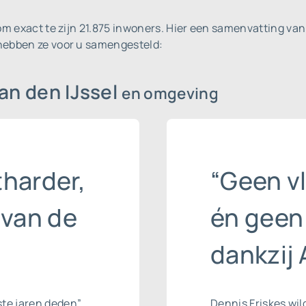
om exact te zijn 21.875 inwoners.
Hier een samenvatting van 
 hebben ze voor u samengesteld:
an den IJssel
en omgeving
harder,
“Geen v
 van de
én geen
dankzij 
ste jaren deden”
Dennis Friskes wil