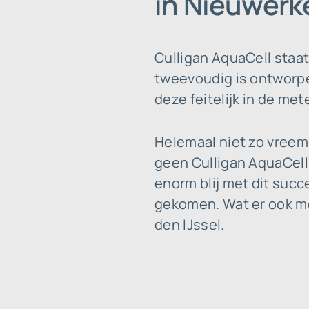
in Nieuwerke
Culligan AquaCell staa
tweevoudig is ontworpen.
deze feitelijk in de met
Helemaal niet zo vreem
geen Culligan AquaCell 
enorm blij met dit suc
gekomen. Wat er ook mo
den IJssel.