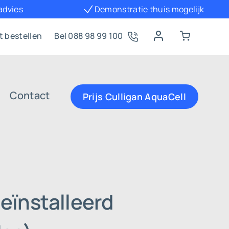
 advies
Demonstratie thuis mogelijk
t bestellen
Bel 088 98 99 100
Contact
Prijs Culligan AquaCell
eïnstalleerd