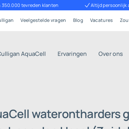
 350.000 tevreden klanten
Altijd persoonlijk
lligan
Veelgestelde vragen
Blog
Vacatures
Zou
Culligan AquaCell
Ervaringen
Over ons
l
uaCell waterontharders g