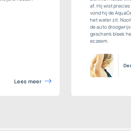
af. Hij wist precie
vond hij de AquaCel
het water zit. No
de auto droogwrij
geschenk bleek he
eczeem.
Den
Lees meer