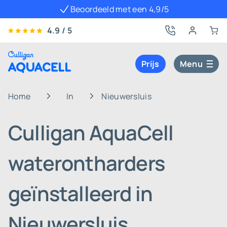
Beoordeeld met een 4,9/5
4.9 / 5
Prijs
Menu
Home
In
Nieuwersluis
Culligan AquaCell
waterontharders
geïnstalleerd in
Nieuwersluis