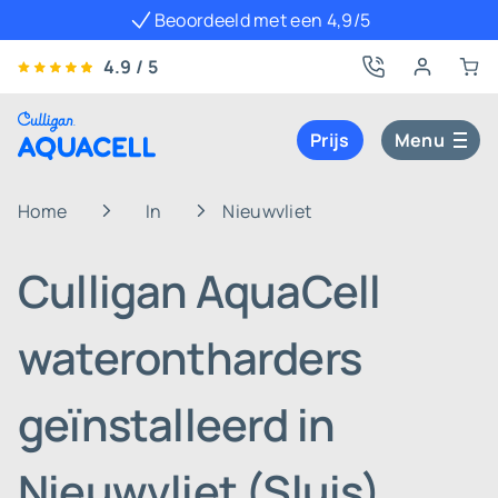
Beoordeeld met een 4,9/5
4.9 / 5
Prijs
Menu
Home
In
Nieuwvliet
Culligan AquaCell
waterontharders
geïnstalleerd in
Nieuwvliet (Sluis)