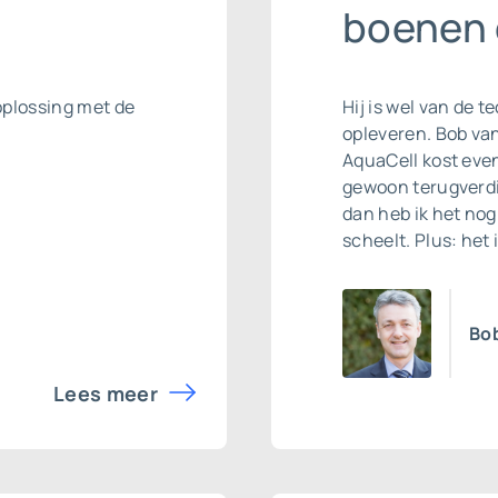
boenen 
oplossing met de
Hij is wel van de 
opleveren. Bob va
AquaCell kost even
gewoon terugverdi
dan heb ik het nog 
scheelt. Plus: het 
Bo
Lees meer