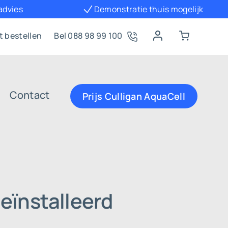
 advies
Demonstratie thuis mogelijk
t bestellen
Bel 088 98 99 100
Contact
Prijs Culligan AquaCell
eïnstalleerd