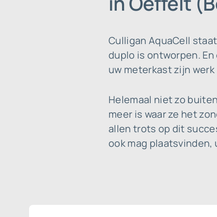
in Oeffelt 
Culligan AquaCell staa
duplo is ontworpen. En 
uw meterkast zijn werk 
Helemaal niet zo buite
meer is waar ze het zo
allen trots op dit succ
ook mag plaatsvinden, u