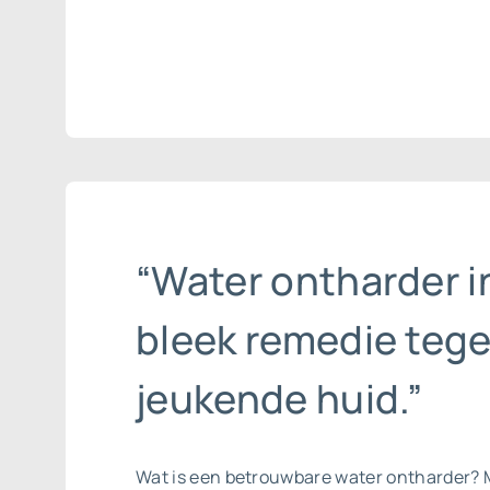
“Water ontharder i
bleek remedie teg
jeukende huid.”
Wat is een betrouwbare
water ontharder
? 