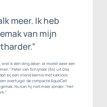
lk meer. Ik heb
gemak van mijn
tharder.”
, wist ik één ding zeker: er moest weer een
men.” Peter van Schijndel (64) uit Oss
den bij een vriend kennis met kalkloos
teen overtuigd: de compacte AquaCell
 gemak. Nu kan hij niet meer zonder. “Het
rk.”