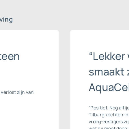
ving
steen
“Lekker 
smaakt 
AquaCel
 verlost zijn van
“Positief. Nog alti
Tilburg kochten i
vroeg-zestigers zij
wat hij moet doen: 