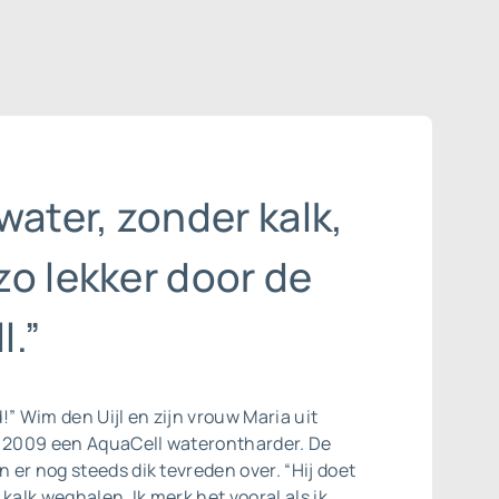
water, zonder kalk,
zo lekker door de
l.”
jd!” Wim den Uijl en zijn vrouw Maria uit
n 2009 een AquaCell
waterontharder
. De
n er nog steeds dik tevreden over. “Hij doet
kalk weghalen. Ik merk het vooral als ik