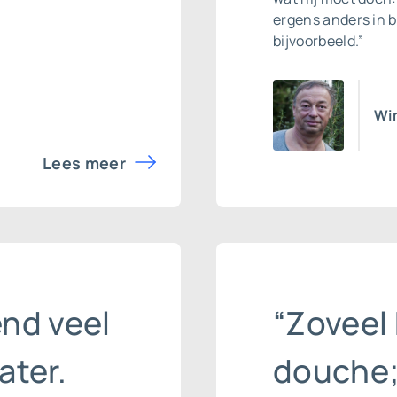
ergens anders in b
bijvoorbeeld.”
Wim
Lees meer
end veel
“Zoveel 
ater.
douche;