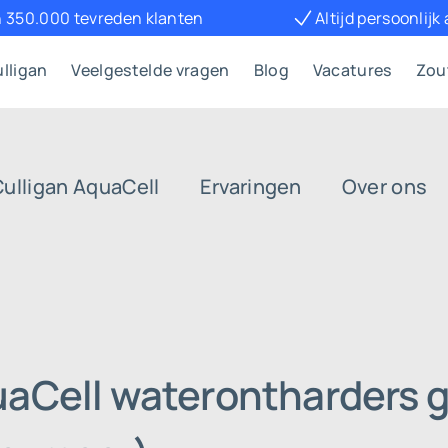
 350.000 tevreden klanten
Altijd persoonlijk
lligan
Veelgestelde vragen
Blog
Vacatures
Zou
Culligan AquaCell
Ervaringen
Over ons
uaCell waterontharders g