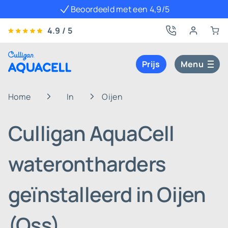
Beoordeeld met een 4,9/5
4.9 / 5
Prijs
Menu
Home
In
Oijen
Culligan AquaCell
waterontharders
geïnstalleerd in Oijen
(Oss)