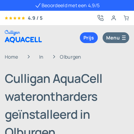
Beoordeeld met een 4,9/5
4.9 / 5
Prijs
Menu
Home
In
Olburgen
Culligan AquaCell
waterontharders
geïnstalleerd in
Olburgen