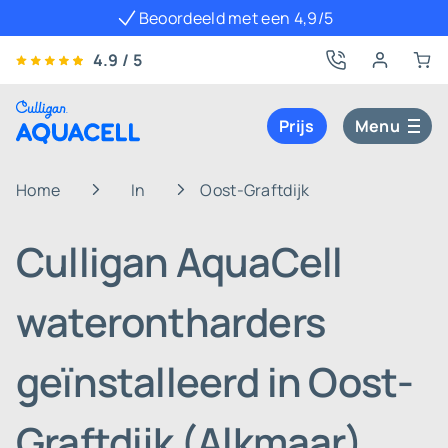
Beoordeeld met een 4,9/5
4.9 / 5
Prijs
Menu
Home
In
Oost-Graftdijk
Culligan AquaCell
waterontharders
geïnstalleerd in Oost-
Graftdijk (Alkmaar)