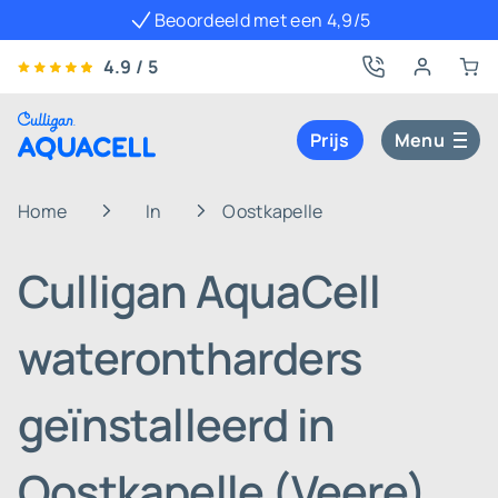
Beoordeeld met een 4,9/5
4.9 / 5
Prijs
Menu
Home
In
Oostkapelle
Culligan AquaCell
waterontharders
geïnstalleerd in
Oostkapelle (Veere)