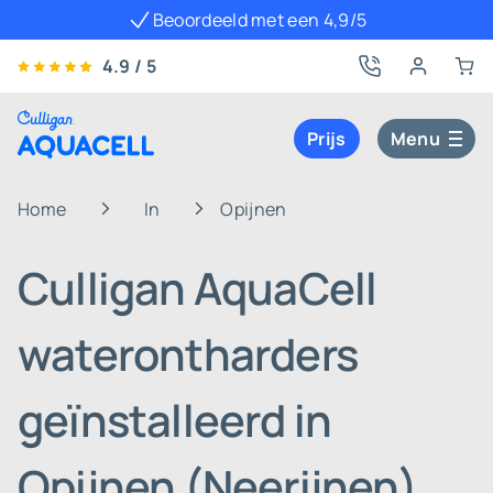
Beoordeeld met een 4,9/5
4.9 / 5
Prijs
Menu
Home
In
Opijnen
Culligan AquaCell
waterontharders
geïnstalleerd in
Opijnen (Neerijnen)