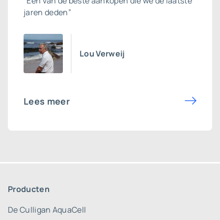
“Eén van de beste aankopen die we de laatste
jaren deden”
Lou Verweij
Lees meer
Producten
De Culligan AquaCell