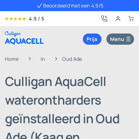
Beoordeeld met een 4,9/5
4.9 / 5
Prijs
Menu
Home
In
Oud Ade
Culligan AquaCell
waterontharders
geïnstalleerd in Oud
Ade (Kaag en