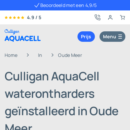
Beoordeeld met een 4,9/5
4.9 / 5
Prijs
Menu
Home
In
Oude Meer
Culligan AquaCell
waterontharders
geïnstalleerd in Oude
Meer