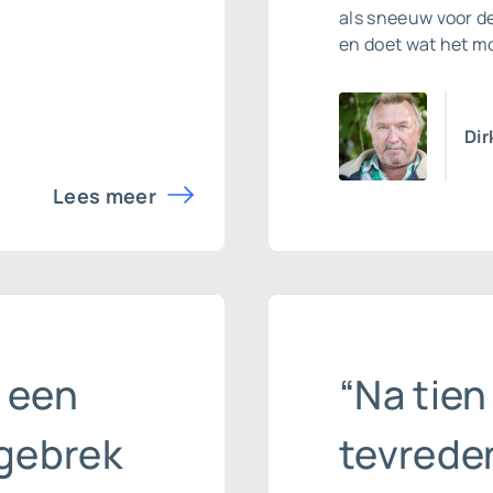
als sneeuw voor de
en doet wat het moe
Dir
Lees meer
 een
“Na tien
dgebrek
tevrede