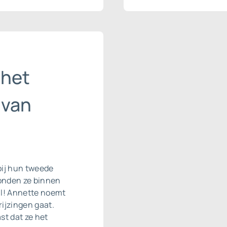
 het
 van
bij hun tweede
onden ze binnen
ll! Annette noemt
ijzingen gaat.
st dat ze het