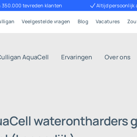
 350.000 tevreden klanten
Altijd persoonlijk
lligan
Veelgestelde vragen
Blog
Vacatures
Zou
Culligan AquaCell
Ervaringen
Over ons
uaCell waterontharders g