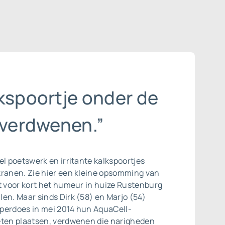
lkspoortje onder de
 verdwenen.”
el poetswerk en irritante kalkspoortjes
kranen. Zie hier een kleine opsomming van
t voor kort het humeur in huize Rustenburg
en. Maar sinds Dirk (58) en Marjo (54)
perdoes in mei 2014 hun AquaCell-
eten plaatsen, verdwenen die narigheden