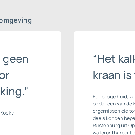
 omgeving
t geen
“Het ka
or
kraan is
king.”
Een droge huid, ve
onder één van de 
ergernissen die to
 Kookt:
deels konden bepal
Rustenburg uit Op
waterontharder li