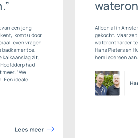
.”
wateron
t van een jong
Alleen al in Amste
 kent, komt u door
gekocht. Maar ze t
ciaal leven vragen
waterontharder te 
e badkamer toe.
Hans Pieters en H
 kalkaanslag zit,
hem iedereen aan.
it Hoofddorp had
et meer. “We
. Een ideale
Ha
Lees meer