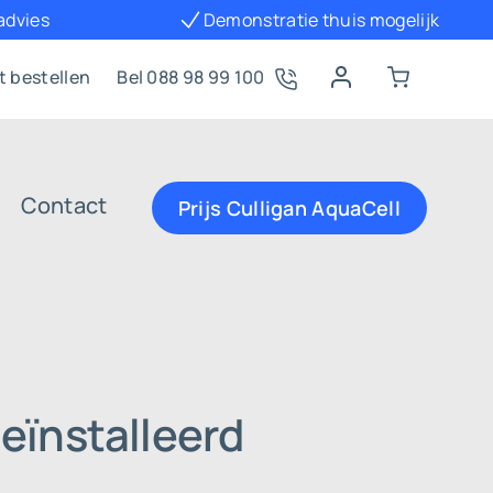
 advies
Demonstratie thuis mogelijk
t bestellen
Bel 088 98 99 100
Contact
Prijs Culligan AquaCell
eïnstalleerd