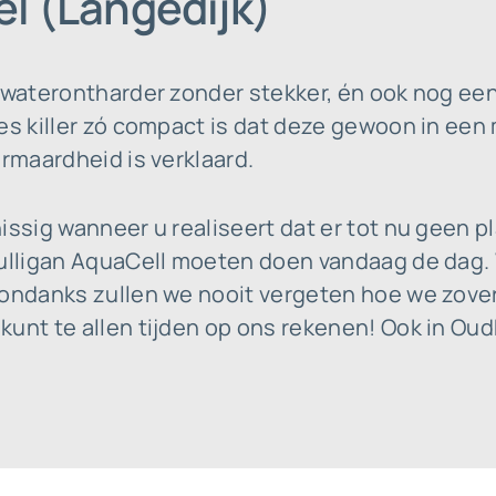
el (Langedijk)
 waterontharder zonder stekker, én ook nog een
es killer zó compact is dat deze gewoon in een 
ermaardheid is verklaard.
issig wanneer u realiseert dat er tot nu geen p
ulligan AquaCell moeten doen vandaag de dag. W
sondanks zullen we nooit vergeten hoe we zover
unt te allen tijden op ons rekenen! Ook in Oud