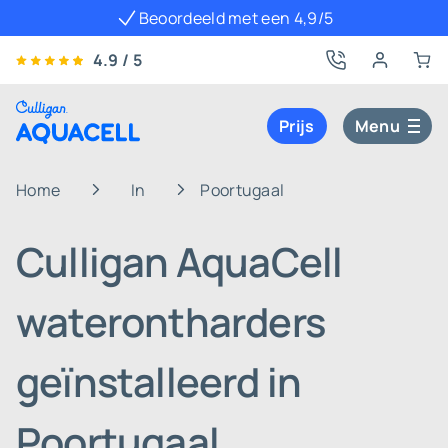
Beoordeeld met een 4,9/5
4.9 / 5
Prijs
Menu
Home
In
Poortugaal
Culligan AquaCell
waterontharders
geïnstalleerd in
Poortugaal