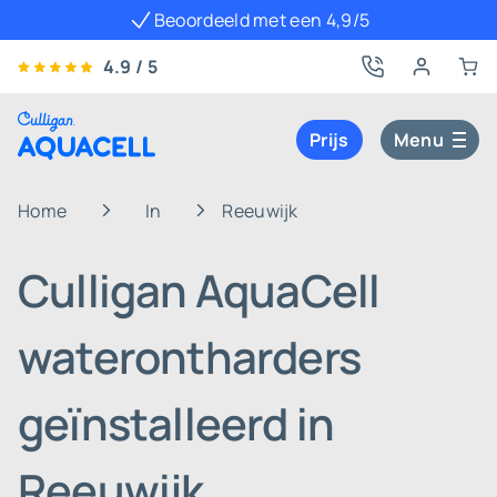
Beoordeeld met een 4,9/5
4.9 / 5
Prijs
Menu
Home
In
Reeuwijk
Culligan AquaCell
waterontharders
geïnstalleerd in
Reeuwijk