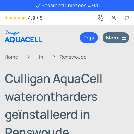
Beoordeeld met een 4,9/5
4.9 / 5
Prijs
Menu
Home
In
Renswoude
Culligan AquaCell
waterontharders
geïnstalleerd in
Renswoude